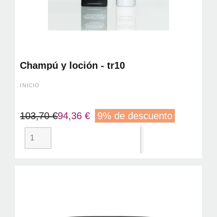
Champú y loción - tr10
INICIO
103,70 €
94,36 €
9% de descuento