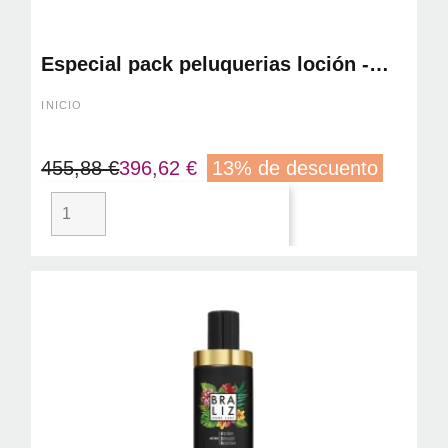
Especial pack peluquerias loción -
tr10
INICIO
455,88 €
396,62 €
13% de descuento