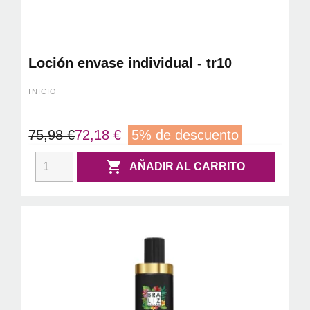
Loción envase individual - tr10
INICIO
75,98 €
72,18 €
5% de descuento

AÑADIR AL CARRITO