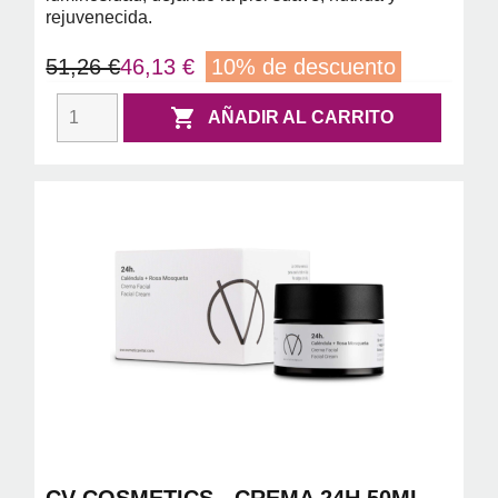
rejuvenecida.
51,26 €
46,13 €
10% de descuento

AÑADIR AL CARRITO
CV COSMETICS - CREMA 24H 50ML