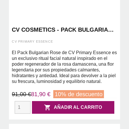
CV COSMETICS - PACK BULGARIAN
ROSE MOUSSE + AGUA DE ROSAS +
CREMA FACIAL
CV PRIMARY ESSENCE
El Pack Bulgarian Rose de CV Primary Essence es
un exclusivo ritual facial natural inspirado en el
poder regenerador de la rosa damascena, una flor
legendaria por sus propiedades calmantes,
hidratantes y antiedad. Ideal para devolver a la piel
su frescura, luminosidad y equilibrio natural.
91,00 €
81,90 €
10% de descuento

AÑADIR AL CARRITO