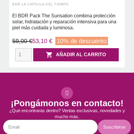
CONTROL 10ML + 1 AMPOLLA
BDR LA CAPSULA DEL TIEMPO
HYALURON ULTRA + 2 AMPOLLAS
STEM CELL
El BDR Pack The Sunsation combina protección
solar, hidratación y reparación intensiva para una
piel más cuidada y luminosa.
59,00 €
53,10 €
10% de descuento

AÑADIR AL CARRITO
¡Pongámonos en contacto!
¿Qué encontrarás dentro? Ventas exclusivas, novedades y
mucho más.
Suscribirse