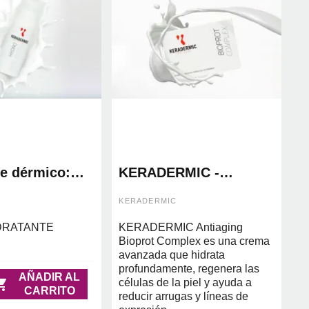
te dérmico:
KERADERMIC -
alancing -
ANTIAGING , HIDRATA
ic
Y REGENERA TU PIEL :
KERADERMIC
BIOPROT COMPLEX
DRATANTE
KERADERMIC Antiaging
Bioprot Complex es una crema
avanzada que hidrata
profundamente, regenera las
AÑADIR AL

células de la piel y ayuda a
CARRITO
reducir arrugas y líneas de