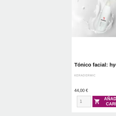
Tónico facial: h
cleansing toner -
keradermic
KERADERMIC
44,00 €
AÑAD

CAR