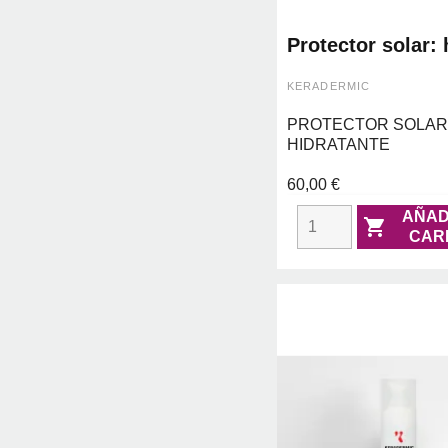
Protector solar:
intense sunblock
- keradermic
KERADERMIC
PROTECTOR SOLAR
HIDRATANTE
60,00 €
AÑAD

CAR