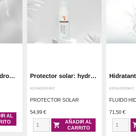
ydro
Protector solar: hydro
Hidratan
intense sunblock -
hydro reb
keradermic
keraderm
KERADERMIC
KERADERMIC
PROTECTOR SOLAR
FLUIDO HI
54,99 €
71,50 €
IR AL
RITO
AÑADIR AL

CARRITO