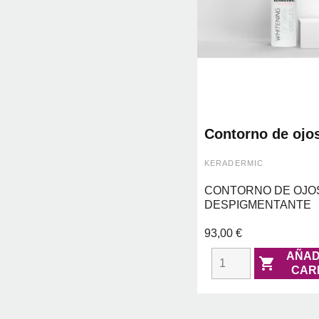
Contorno de ojo
despigmentante:
whitening of dar
KERADERMIC
circles - kerade
CONTORNO DE OJO
DESPIGMENTANTE
93,00 €
AÑAD

CAR