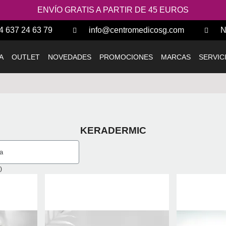
ENVÍO GRATIS A PARTIR DE 45 EUROS
4 637 24 63 79
info@centromedicosg.com
N
A
OUTLET
NOVEDADES
PROMOCIONES
MARCAS
SERVIC
KERADERMIC
)