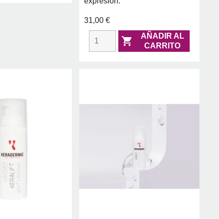
expresión.
31,00 €
AÑADIR AL

CARRITO