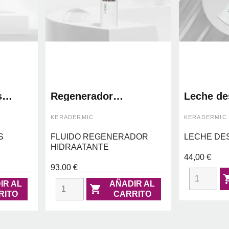
s
Regenerador
Leche de
hidratante: hydro
hydro cle
k
regenerating 24h oil
keraderm
KERADERMIC
KERADERMIC
rmic
free - keradermic
S
FLUIDO REGENERADOR
LECHE DE
HIDRAATANTE
44,00 €
93,00 €
IR AL
AÑADIR AL

RITO
CARRITO