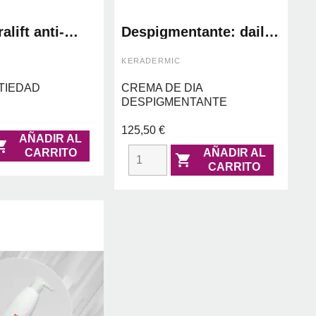
alift anti-
Despigmentante: daily
keradermic
whitening plus 30ml -
keradermic
KERADERMIC
TIEDAD
CREMA DE DIA
DESPIGMENTANTE
125,50 €
AÑADIR AL

CARRITO
AÑADIR AL

CARRITO