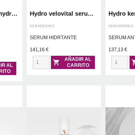
 hydro
Hydro velovital serum
Hydro ker
 color
30ml - keradermic
aging - 
KERADERMIC
KERADERMIC
SERUM HIDRTANTE
SERUM AN
141,16 €
137,13 €
AÑADIR AL

IR AL
CARRITO
RITO