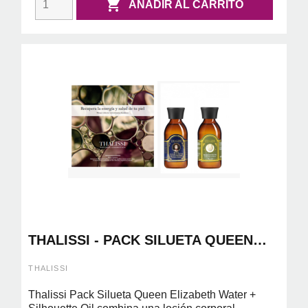

AÑADIR AL CARRITO
THALISSI - PACK SILUETA QUEEN
ELIZABETH WATER 150ML +
SILHOUETTE OIL 150ML
THALISSI
Thalissi Pack Silueta Queen Elizabeth Water +