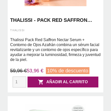
THALISSI - PACK RED SAFFRON
NECTAR SERUM + CONTORNO DE
OJOS AZAFRAN
THALISSI
Thalissi Pack Red Saffron Nectar Serum +
Contorno de Ojos Azafrán combina un sérum facial
revitalizante y un contorno de ojos específico para
ayudar a mejorar la luminosidad, firmeza y juventud
de la piel.
59,96 €
53,96 €
10% de descuento

AÑADIR AL CARRITO