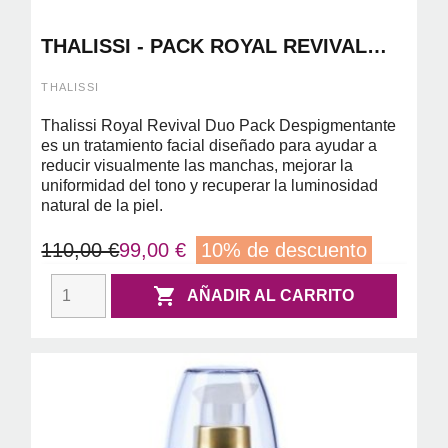
THALISSI - PACK ROYAL REVIVAL
DUO DESPIGMENTANTE ROYAL
REVIVAL BODY ESSENCE 250ML+
THALISSI
ROYAL REVIVAL BODY SERUM 250ML
Thalissi Royal Revival Duo Pack Despigmentante
es un tratamiento facial diseñado para ayudar a
reducir visualmente las manchas, mejorar la
uniformidad del tono y recuperar la luminosidad
natural de la piel.
110,00 €
99,00 €
10% de descuento

AÑADIR AL CARRITO