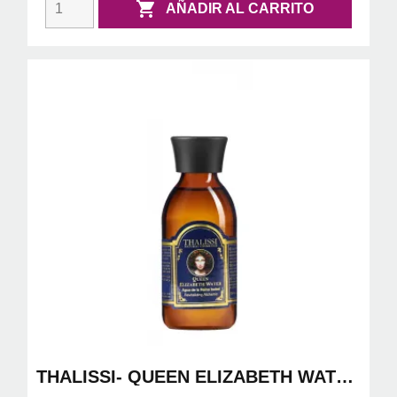

AÑADIR AL CARRITO
THALISSI- QUEEN ELIZABETH WATER
150 ML