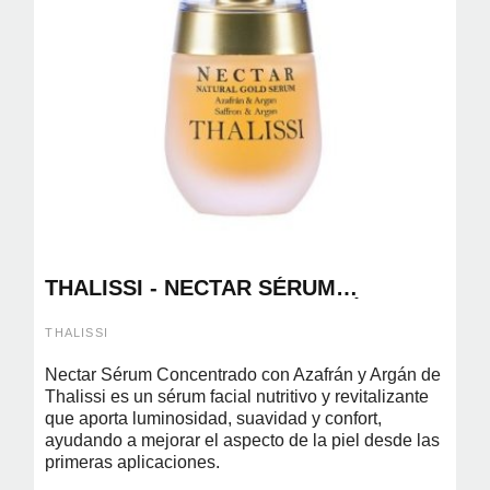
THALISSI - NECTAR SÉRUM
CONCENTRADO CON AZAFRÁN Y
ARGAN 30ML
THALISSI
Nectar Sérum Concentrado con Azafrán y Argán de
Thalissi es un sérum facial nutritivo y revitalizante
que aporta luminosidad, suavidad y confort,
ayudando a mejorar el aspecto de la piel desde las
primeras aplicaciones.