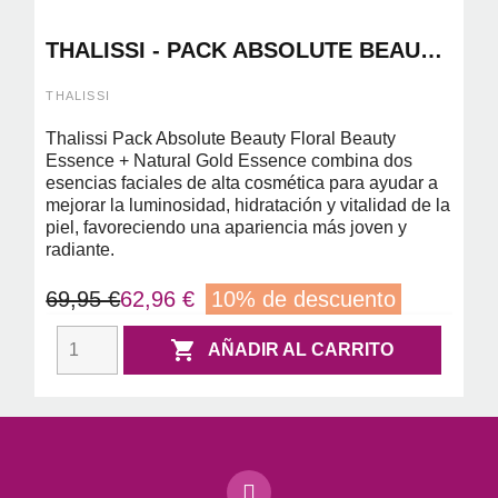
THALISSI - PACK ABSOLUTE BEAUTY
FLORAL BEAUTY ESSENCE 30ML +
NATURAL GOLD ESSENCE 50ML
THALISSI
Thalissi Pack Absolute Beauty Floral Beauty
Essence + Natural Gold Essence combina dos
esencias faciales de alta cosmética para ayudar a
mejorar la luminosidad, hidratación y vitalidad de la
piel, favoreciendo una apariencia más joven y
radiante.
69,95 €
62,96 €
10% de descuento

AÑADIR AL CARRITO