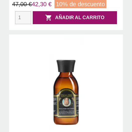
47,00 €
42,30 €
10% de descuento

AÑADIR AL CARRITO