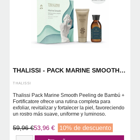
THALISSI - PACK MARINE SMOOTH
PEELING DI BAMBU 210ML +
FORTIFICATORE 150ML
THALISSI
Thalissi Pack Marine Smooth Peeling de Bambú +
Fortificatore ofrece una rutina completa para
exfoliar, revitalizar y fortalecer la piel, favoreciendo
un rostro más suave, uniforme y luminoso.
59,96 €
53,96 €
10% de descuento