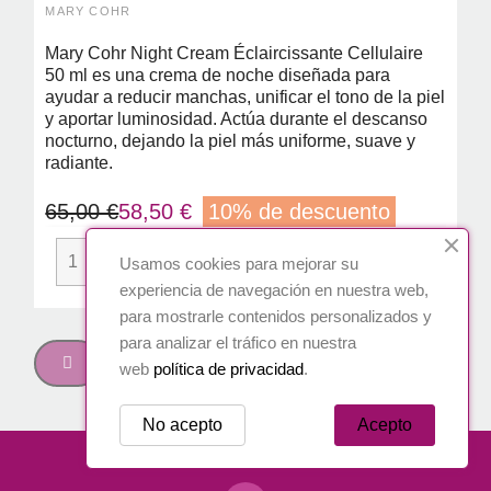
MARY COHR
Mary Cohr Night Cream Éclaircissante Cellulaire
50 ml es una crema de noche diseñada para
ayudar a reducir manchas, unificar el tono de la piel
y aportar luminosidad. Actúa durante el descanso
nocturno, dejando la piel más uniforme, suave y
radiante.
65,00 €
58,50 €
10% de descuento

AÑADIR AL CARRITO
Usamos cookies para mejorar su
experiencia de navegación en nuestra web,
para mostrarle contenidos personalizados y
1
2
3
…
para analizar el tráfico en nuestra
web
política de privacidad
.
5
No acepto
Acepto