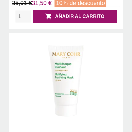
35,01 €
31,50 €
10% de descuento

AÑADIR AL CARRITO