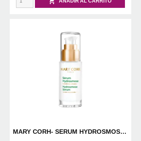

AÑADIR AL CARRITO
MARY CORH- SERUM HYDROSMOSE
30ML( HIDRATACION CELULAR)