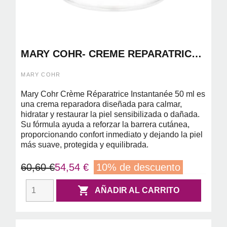
MARY COHR- CREME REPARATRICE
INSTANTANE 50 ML ( CREMA
REPARADORA )
MARY COHR
Mary Cohr Crème Réparatrice Instantanée 50 ml es
una crema reparadora diseñada para calmar,
hidratar y restaurar la piel sensibilizada o dañada.
Su fórmula ayuda a reforzar la barrera cutánea,
proporcionando confort inmediato y dejando la piel
más suave, protegida y equilibrada.
60,60 €
54,54 €
10% de descuento

AÑADIR AL CARRITO