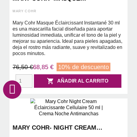
ECLARISSANT INSTANTANE 30ML (
MASCARILLA ILUMINADORA )
MARY COHR
Mary Cohr Masque Éclaircissant Instantané 30 ml
es una mascarilla facial diseñada para aportar
luminosidad inmediata, unificar el tono de la piel y
mejorar su apariencia. Ideal para pieles apagadas,
deja el rostro más radiante, suave y revitalizado en
pocos minutos.
76,50 €
68,85 €
10% de descuento

AÑADIR AL CARRITO
MARY COHR- NIGHT CREAM
ECLAIRCISSANTE CELLULAIRE 50 ML