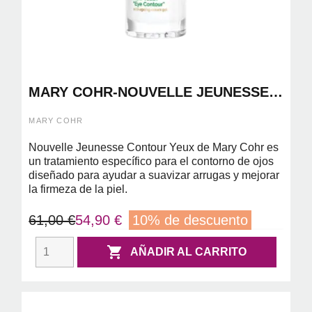
MARY COHR-NOUVELLE JEUNESSE
"CONTOUR YEUX" 15ML (CONTORNO
DE OJOS ANTIEDAD)
MARY COHR
Nouvelle Jeunesse Contour Yeux de Mary Cohr es
un tratamiento específico para el contorno de ojos
diseñado para ayudar a suavizar arrugas y mejorar
la firmeza de la piel.
61,00 €
54,90 €
10% de descuento

AÑADIR AL CARRITO