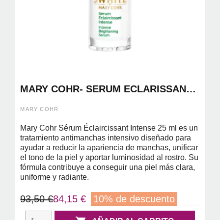
MARY COHR- SERUM ECLARISSANT
INTENSE 25 ML ( SERUM
ANTIMANCHAS)
MARY COHR
Mary Cohr Sérum Éclaircissant Intense 25 ml es un
tratamiento antimanchas intensivo diseñado para
ayudar a reducir la apariencia de manchas, unificar
el tono de la piel y aportar luminosidad al rostro. Su
fórmula contribuye a conseguir una piel más clara,
uniforme y radiante.
93,50 €
84,15 €
10% de descuento