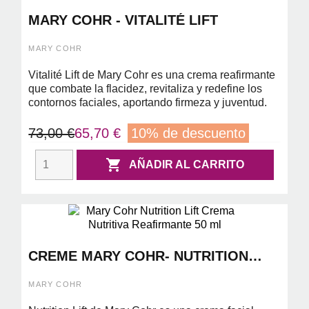
MARY COHR - VITALITÉ LIFT
MARY COHR
Vitalité Lift de Mary Cohr es una crema reafirmante
que combate la flacidez, revitaliza y redefine los
contornos faciales, aportando firmeza y juventud.
73,00 €
65,70 €
10% de descuento

AÑADIR AL CARRITO
CREME MARY COHR- NUTRITION
LIFT 50ML ( NUTRITIVA
REAFIRMANTE)
MARY COHR