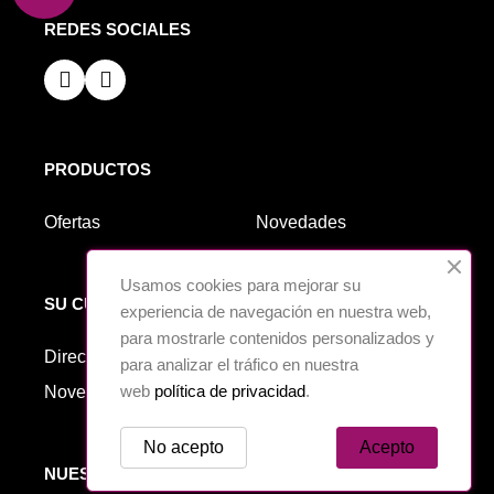
REDES SOCIALES
PRODUCTOS
Ofertas
Novedades
Usamos cookies para mejorar su
SU CUENTA
experiencia de navegación en nuestra web,
para mostrarle contenidos personalizados y
Direcciones
Marcas
para analizar el tráfico en nuestra
web
política de privacidad
.
Novedades
No acepto
Acepto
NUESTRA EMPRESA