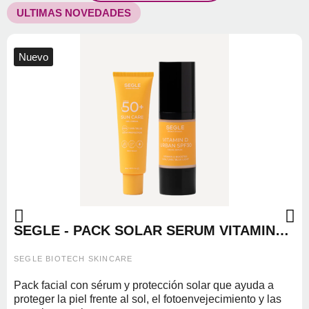
ULTIMAS NOVEDADES
Nuevo
SEGLE - PACK SOLAR SERUM VITAMINA
D URBAN SPF30 30ML + GEL CREMA
SOLAR FACIAL SPF50 50ML
SEGLE BIOTECH SKINCARE
Pack facial con sérum y protección solar que ayuda a
proteger la piel frente al sol, el fotoenvejecimiento y las