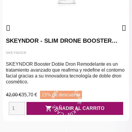
SKEYNDOR - SLIM DRONE BOOSTER
DOBLE DRON REMODELANTE
SKEYNDOR
SKEYNDOR Booster Doble Dron Remodelante es un
tratamiento avanzado que reafirma y redefine el contorno
facial gracias a su innovadora tecnología de doble dron
SKIN CARE SKIN CARE SKIN CARE
cosmético.
42,00 €
35,70 €
15% de descuento

AÑADIR AL CARRITO