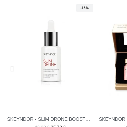
-40%
SKEYNDOR - THE LUXURY ELIXIR TIMELESS PRODIGY
ME INTERESA