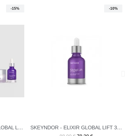
-10%
-20%
SKEYNDOR - SERUM POWER C+ SERUM ILUMINADOR ANTIOXIDANTE 30 ML
ME INTERESA
65,19 €
52,16 €
SKEYNDOR - ELIXIR GLOBAL LIFT 30 ML