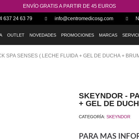
ENVÍO GRATIS A PARTIR DE 45 EUROS
4 637 24 63 79
info@centromedicosg.com
N
A
OUTLET
NOVEDADES
PROMOCIONES
MARCAS
SERVIC
K SPA SENSES ( LECHE FLUIDA + GEL DE DUCHA + BR
SKEYNDOR - PA
+ GEL DE DUC
CATEGORÍA
SKEYNDOR
PARA MAS INFOR