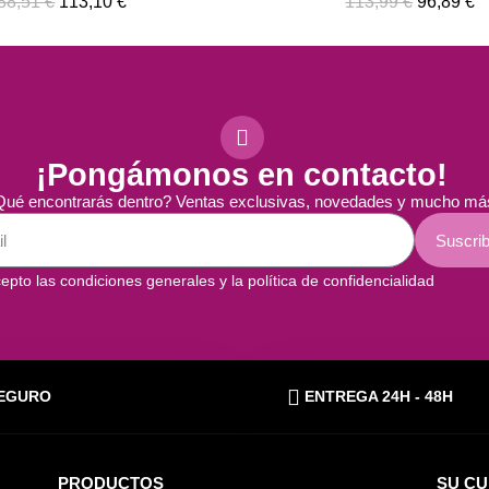
113,99 €
96,89 €
88,00 €
79,20 €
¡Pongámonos en contacto!
ué encontrarás dentro? Ventas exclusivas, novedades y mucho má
Suscrib
epto las condiciones generales y la política de confidencialidad
EGURO
ENTREGA 24H - 48H
PRODUCTOS
SU C