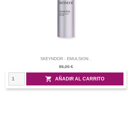
SKEYNDOR - EMULSION...
98,00 €

AÑADIR AL CARRITO