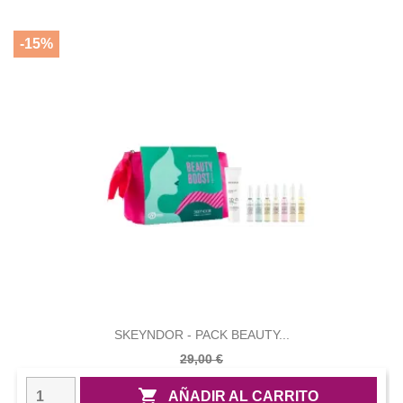
-15%
SKEYNDOR - PACK BEAUTY...
29,00 €

AÑADIR AL CARRITO