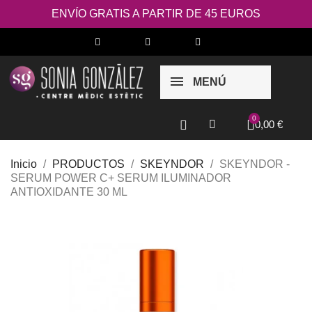
ENVÍO GRATIS A PARTIR DE 45 EUROS
MENÚ
0,00 €
Inicio
PRODUCTOS
SKEYNDOR
SKEYNDOR -
SERUM POWER C+ SERUM ILUMINADOR
ANTIOXIDANTE 30 ML