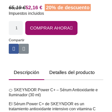
65,19 €
52,16 €
20% de descuento
Impuestos incluidos
COMPRAR AHORA
Compartir
Descripción
Detalles del producto
Co
🍊 SKEYNDOR Power C+ – Sérum Antioxidante e
Iluminador (30 ml)
El Sérum Power C+ de SKEYNDOR es un
tratamiento antioxidante intensivo con vitamina C