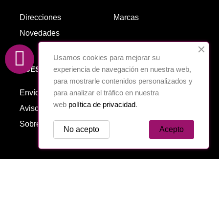
Direcciones
Marcas
Novedades
Usamos cookies para mejorar su
NUESTRA EMPRESA
experiencia de navegación en nuestra web,
para mostrarle contenidos personalizados y
Envío
Cookies
para analizar el tráfico en nuestra
web
política de privacidad
.
Aviso legal
Política de Privacidad
Sobre nosotros
Contáctenos
No acepto
Acepto