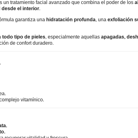
s un tratamiento facial avanzado que combina el poder de los
a
l desde el interior
.
fórmula garantiza una
hidratación profunda
, una
exfoliación 
a
todo tipo de pieles
, especialmente aquellas
apagadas, deshi
ción de confort duradero.
.
ea.
complejo vitamínico.
ata.
to.
a recuperar vitalidad y frescura.