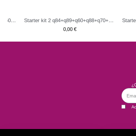
Starter kit 2 q84+q89+q60+q88+q70+q73+q54v+q50 - naqua
ME INTERESA
0,00 €
¿Q
Ac