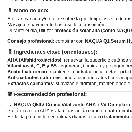
💊
Modo de uso:
Aplicar mañana y/o noche sobre la piel limpia y seca de rost
Masajear suavemente hasta su total absorción.
Durante el día, utilizar
protección solar alta (como NAQU
Consejo profesional:
combinar con
NAQUA Q1 Serum Hy
🧬
Ingredientes clave (orientativos):
AHA (Alfahidroxiácidos):
renuevan la superficie cutánea y 
Vitaminas A, C, E y B5:
regeneran, iluminan y protegen fre
Ácido hialurónico:
mantiene la hidratación y la elasticidad
Antioxidantes naturales:
neutralizan radicales libres y apo
Extractos calmantes:
suavizan e hidratan, manteniendo el 
🌸
Recomendación profesional:
La
NAQUA Q54V Crema Vitalizante AHA + Vit Complex
e
Su fórmula con AHA y vitaminas actúa como un
tratamiento
Perfecta para incluir en rutinas diarias o como
tratamiento 