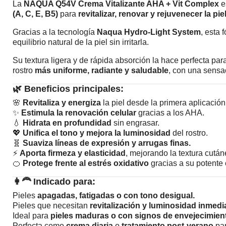
La
NAQUA Q54V Crema Vitalizante AHA + Vit Complex
e
(A, C, E, B5)
para
revitalizar, renovar y rejuvenecer la pie
Gracias a la tecnología
Naqua Hydro-Light System
, esta 
equilibrio natural de la piel sin irritarla.
Su textura ligera y de rápida absorción la hace perfecta par
rostro
más uniforme, radiante y saludable
, con una sensa
🌿
Beneficios principales:
🌸
Revitaliza y energiza
la piel desde la primera aplicación
✨
Estimula la renovación celular
gracias a los AHA.
💧
Hidrata en profundidad
sin engrasar.
💖
Unifica el tono y mejora la luminosidad
del rostro.
🧬
Suaviza líneas de expresión y arrugas finas.
⚡
Aporta firmeza y elasticidad
, mejorando la textura cután
🍊
Protege frente al estrés oxidativo
gracias a su potente 
👩‍🦰
Indicado para:
Pieles
apagadas, fatigadas o con tono desigual.
Pieles que necesitan
revitalización y luminosidad inmedi
Ideal para
pieles maduras o con signos de envejecimien
Perfecta como
crema diaria
o
tratamiento post-verano
par