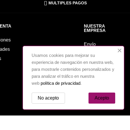
MULTIPLES PAGOS
UENTA
NUESTRA
EMPRESA
iones
Envío
ades
Aviso legal
Usamos cookies para mejorar su
s
experiencia de navegación en nuestra web,
Sobre nosotros
para mostrarle contenidos personalizados y
Cookies
para analizar el tráfico en nuestra
Política de
web
política de privacidad
.
Privacidad
No acepto
Acepto
Contáctenos