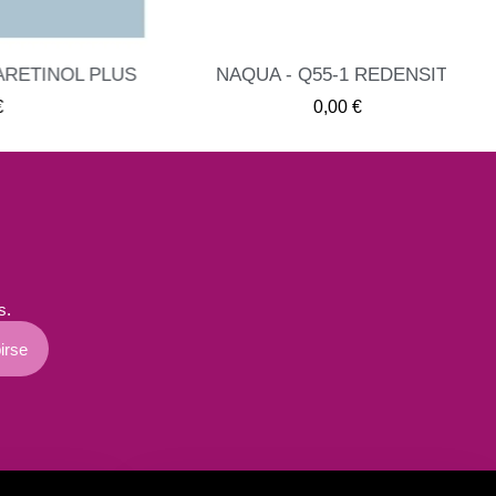
NOL PLUS
NAQUA - Q55-1 REDENSITY
ME INTERESA
0,00 €
s.
irse