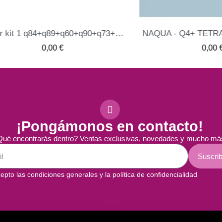
Starter kit 1 q84+q89+q60+q90+q73+q54+q92+q50 - naqua
NAQUA - Q4+ TETRARETI
ME INTERESA
ME INTERESA
0,00 €
0,00 €
¡Pongámonos en contacto!
ué encontrarás dentro? Ventas exclusivas, novedades y mucho má
Suscrib
epto las condiciones generales y la política de confidencialidad