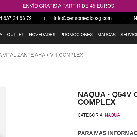
ENVÍO GRATIS A PARTIR DE 45 EUROS
4 637 24 63 79
info@centromedicosg.com
N
A
OUTLET
NOVEDADES
PROMOCIONES
MARCAS
SERVIC
 VITALIZANTE AHA + VIT COMPLEX
NAQUA - Q54V 
COMPLEX
CATEGORÍA
NAQUA
PARA MAS INFORMACI