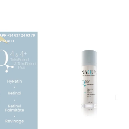
7 24 63 79
ESCRÍBENOS AL WHATSAPP +34 637 24 63 79
PARA ENCARGARLO