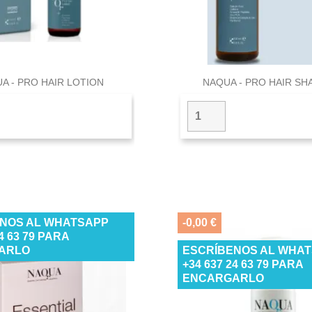


Vista rápida
Vista rápid
A - PRO HAIR LOTION
NAQUA - PRO HAIR S
NOS AL WHATSAPP
-0,00 €
24 63 79 PARA
ARLO
ESCRÍBENOS AL WHA
+34 637 24 63 79 PARA
ENCARGARLO