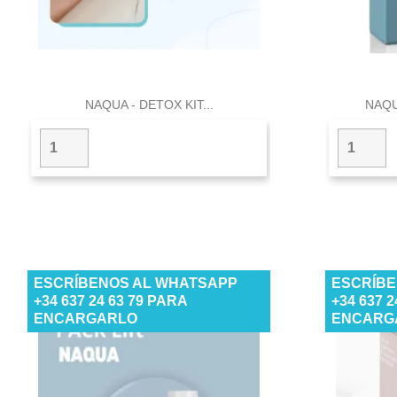

Vista rápida
NAQUA - DETOX KIT...
NAQU
ESCRÍBENOS AL WHATSAPP
ESCRÍBE
+34 637 24 63 79 PARA
+34 637 
ENCARGARLO
ENCARG