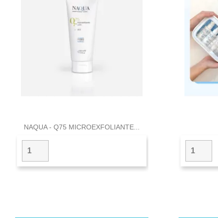

Vista rápida
NAQUA - Q75 MICROEXFOLIANTE...