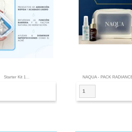


Vista rápida
Vista rápid
Starter Kit 1...
NAQUA - PACK RADIANCE 