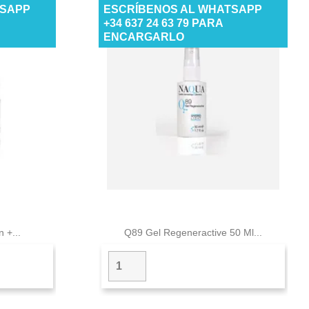
TSAPP
ESCRÍBENOS AL WHATSAPP
+34 637 24 63 79 PARA
ENCARGARLO

a
Vista rápida
 +...
Q89 Gel Regeneractive 50 Ml...