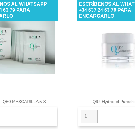
NOS AL WHATSAPP
ESCRÍBENOS AL WHA
24 63 79 PARA
+34 637 24 63 79 PARA
ARLO
ENCARGARLO


Vista rápida
Vista rápid
- Q60 MASCARILLA 5 X...
Q92 Hydrogel Pureskin