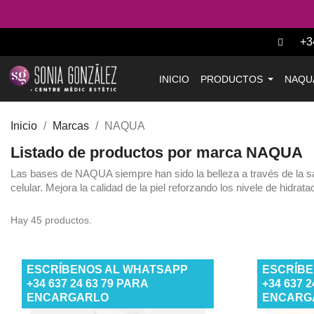
+3
INICIO
PRODUCTOS
NAQU
Inicio
Marcas
NAQUA
Listado de productos por marca NAQUA
Las bases de NAQUA siempre han sido la belleza a través de la salud
celular. Mejora la calidad de la piel reforzando los nivele de hidrat
Hay 45 productos.
ESCRÍBENOS AL WHATSAPP
ESCRÍBE
+34 637 24 63 79 PARA
+34 637 
ENCARGARLO
ENCARG