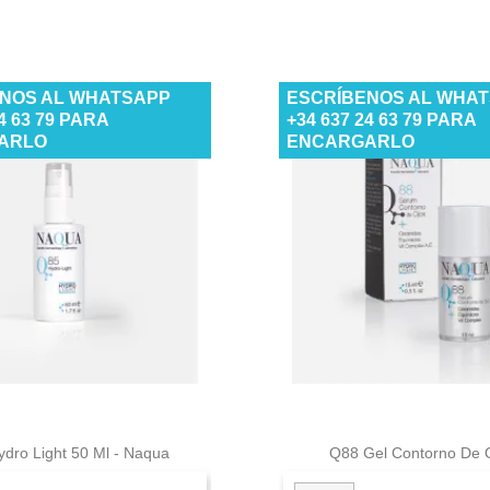
NOS AL WHATSAPP
ESCRÍBENOS AL WHA
24 63 79 PARA
+34 637 24 63 79 PARA
ARLO
ENCARGARLO


Vista rápida
Vista rápid
dro Light 50 Ml - Naqua
Q88 Gel Contorno De O