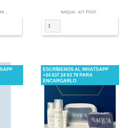

a
Vista rápida
A...
NAQUA - KIT POST...
TSAPP
ESCRÍBENOS AL WHATSAPP
+34 637 24 63 79 PARA
ENCARGARLO