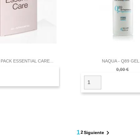


Vista rápida
Vista rápid
 PACK ESSENTIAL CARE...
NAQUA - Q89 GEL.
0,00 €
1

2
Siguiente