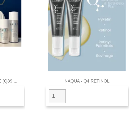

a
Vista rápida
(Q89,...
NAQUA - Q4 RETINOL