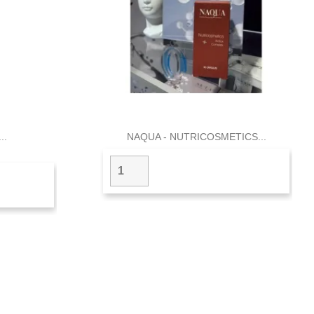

a
Vista rápida
..
NAQUA - NUTRICOSMETICS...