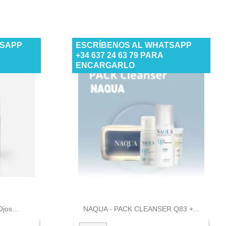
TSAPP
ESCRÍBENOS AL WHATSAPP
+34 637 24 63 79 PARA
ENCARGARLO

a
Vista rápida
jos...
NAQUA - PACK CLEANSER Q83 +...