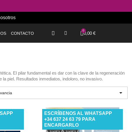
osotros
0,00 €
IOS
CONTACTO
ética. El pilar fundamental es dar con la clave de la regeneración
e la piel. Resultados inmediatos, indoloro, no invasivo.

vancia
TSAPP
ESCRÍBENOS AL WHATSAPP
+34 637 24 63 79 PARA
ENCARGARLO