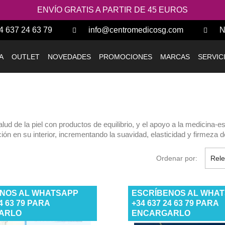
ENVÍO GRATIS A PARTIR DE 45 EUROS
4 637 24 63 79
info@centromedicosg.com
N
A
OUTLET
NOVEDADES
PROMOCIONES
MARCAS
SERVIC
 de la piel con productos de equilibrio, y el apoyo a la medicina-est
ación en su interior, incrementando la suavidad, elasticidad y firmeza d
Ordenar por:
Rele
NOS AL WHATSAPP
ESCRÍBENOS AL WHA
24 63 79 PARA
+34 637 24 63 79 PARA
ARLO
ENCARGARLO