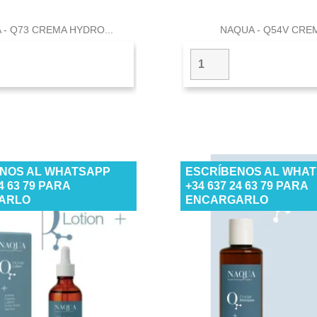


Vista rápida
Vista rápid
 - Q73 CREMA HYDRO...
NAQUA - Q54V CREM
NOS AL WHATSAPP
ESCRÍBENOS AL WHA
24 63 79 PARA
+34 637 24 63 79 PARA
ARLO
ENCARGARLO