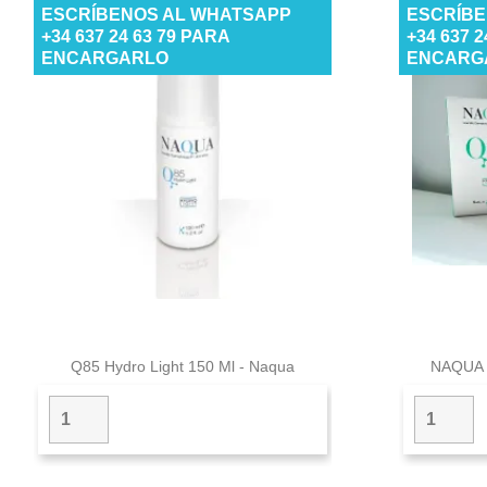
ESCRÍBENOS AL WHATSAPP
ESCRÍBE
+34 637 24 63 79 PARA
+34 637 
ENCARGARLO
ENCARG

Vista rápida
Q85 Hydro Light 150 Ml - Naqua
NAQUA 