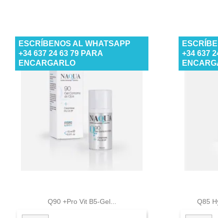
ESCRÍBENOS AL WHATSAPP
ESCRÍBE
+34 637 24 63 79 PARA
+34 637 
ENCARGARLO
ENCARG

Vista rápida
Q90 +pro Vit B5-Gel...
Q85 Hy