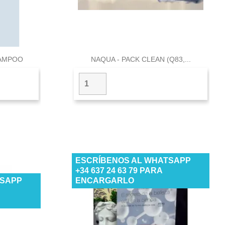

a
Vista rápida
HAMPOO
NAQUA - PACK CLEAN (Q83,...
ESCRÍBENOS AL WHATSAPP
+34 637 24 63 79 PARA
TSAPP
ENCARGARLO