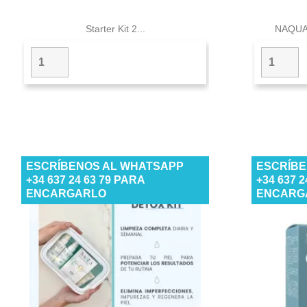

Vista rápida
Starter Kit 2...
NAQUA
ESCRÍBENOS AL WHATSAPP
ESCRÍBE
+34 637 24 63 79 PARA
+34 637 
ENCARGARLO
ENCARG