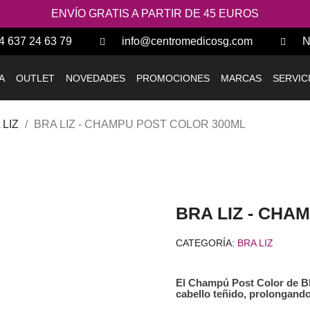
ENVÍO GRATIS A PARTIR DE 45 EUROS
4 637 24 63 79
info@centromedicosg.com
N
A
OUTLET
NOVEDADES
PROMOCIONES
MARCAS
SERVIC
 LIZ
BRA LIZ - CHAMPU POST COLOR 300ML
BRA LIZ - CHA
CATEGORÍA
BRA LIZ
El Champú Post Color de BRA
cabello teñido, prolongando