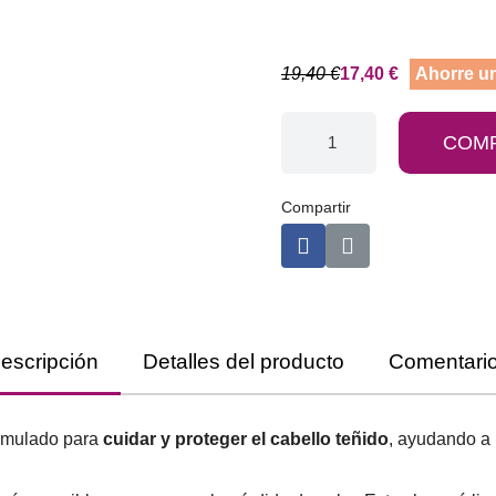
19,40 €
17,40 €
Ahorre un
COM
Compartir
escripción
Detalles del producto
Comentari
rmulado para
cuidar y proteger el cabello teñido
, ayudando a 