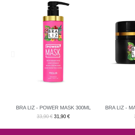
ML
BRA LIZ - MASCARILLA ANTI-AMARILLO
ME INTERESA
36,20 €
34,20 €