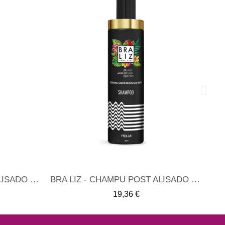
BRA LIZ - ACONDICIONADOR POST COLOR 300ML
ME INTERESA
21,20 €
19,20 €
BRA LIZ - CHAMPU POST ALISADO 300ML
SA