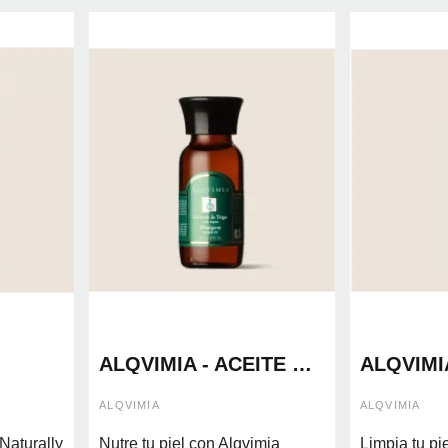
ALQVIMIA - ACEITE DE
ALQVIMI
GERMEN DE TRIGO
LIMPIAD
60ML
YLANG 1
ALQVIMIA
ALQVIMIA
RE
Naturally
Nutre tu piel con Alqvimia
Limpia tu pi