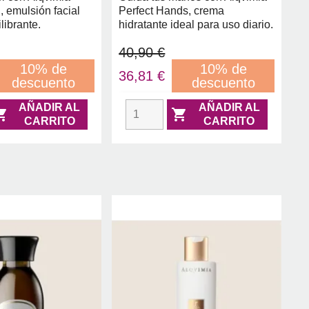
 emulsión facial
Perfect Hands, crema
librante.
hidratante ideal para uso diario.
40,90 €
10% de
10% de
36,81 €
descuento
descuento
AÑADIR AL
AÑADIR AL


CARRITO
CARRITO