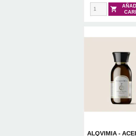
AÑAD

CAR
ALQVIMIA - ACE