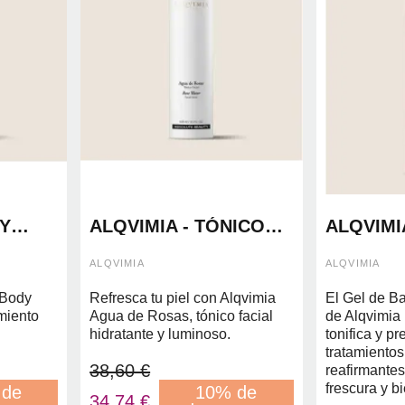
Y
ALQVIMIA - TÓNICO
ALQVIMI
RESS
FACIAL AGUA DE
DUCHA 
ROSAS 100ML
SCULPT
ALQVIMIA
ALQVIMIA
 Body
Refresca tu piel con Alqvimia
El Gel de B
amiento
Agua de Rosas, tónico facial
de Alqvimia
hidratante y luminoso.
tonifica y pr
tratamientos
38,60 €
reafirmantes
frescura y bi
 de
10% de
34,74 €