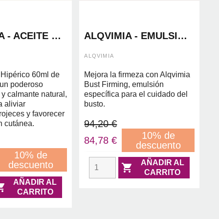
 - ACEITE DE
ALQVIMIA - EMULSIÓN
O 60ML
BUST FIRMING 100ML
ALQVIMIA
 Hipérico 60ml de
Mejora la firmeza con Alqvimia
 un poderoso
Bust Firming, emulsión
y calmante natural,
específica para el cuidado del
 aliviar
busto.
 rojeces y favorecer
94,20 €
n cutánea.
10% de
84,78 €
descuento
10% de
AÑADIR AL
descuento

CARRITO
AÑADIR AL

CARRITO