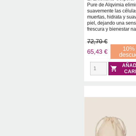
Pure de Alqvimia elim
suavemente las célula
muertas, hidrata y suav
piel, dejando una sen
frescura y bienestar na
72,70 €
10%
65,43 €
descu
AÑAD

CAR