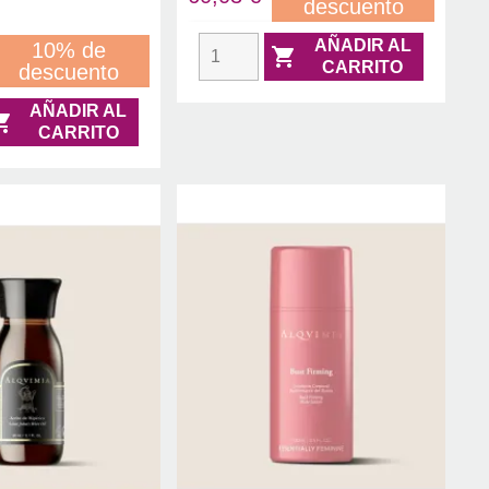
descuento
AÑADIR AL
10% de

CARRITO
descuento
AÑADIR AL

CARRITO