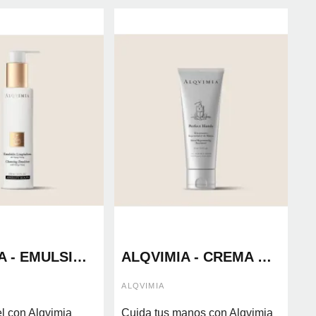
A - EMULSIÓN
ALQVIMIA - CREMA DE
ORA YLANG-
MANOS PERFECT
00ML
HANDS 75ML
ALQVIMIA
el con Alqvimia
Cuida tus manos con Alqvimia