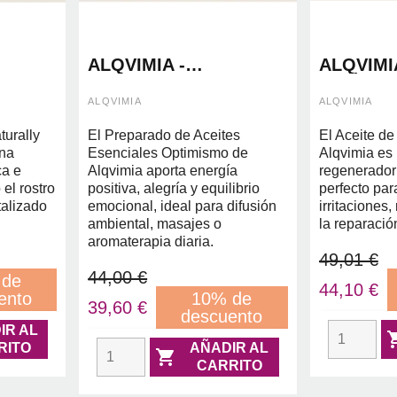
ALQVIMIA -
ALQVIMIA
CIAL
PREPARADO DE
HIPÉRIC
RE
ACEITES ESENCIALES
ALQVIMIA
ALQVIMIA
OPTIMISMO 10ML
turally
El Preparado de Aceites
El Aceite de
ina
Esenciales Optimismo de
Alqvimia es
ca e
Alqvimia aporta energía
regenerador 
 el rostro
positiva, alegría y equilibrio
perfecto para
talizado
emocional, ideal para difusión
irritaciones,
ambiental, masajes o
la reparació
aromaterapia diaria.
49,01 €
44,00 €
 de
44,10 €
ento
10% de
39,60 €
descuento
IR AL
RITO
AÑADIR AL

CARRITO