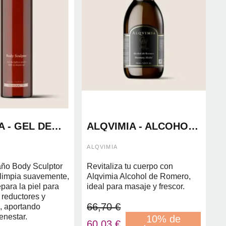
A - GEL DE
ALQVIMIA - ALCOHOL
BODY
DE ROMERO 150ML
OR
ALQVIMIA
año Body Sculptor
Revitaliza tu cuerpo con
 limpia suavemente,
Alqvimia Alcohol de Romero,
epara la piel para
ideal para masaje y frescor.
 reductores y
66,70 €
, aportando
enestar.
10% de
60,03 €