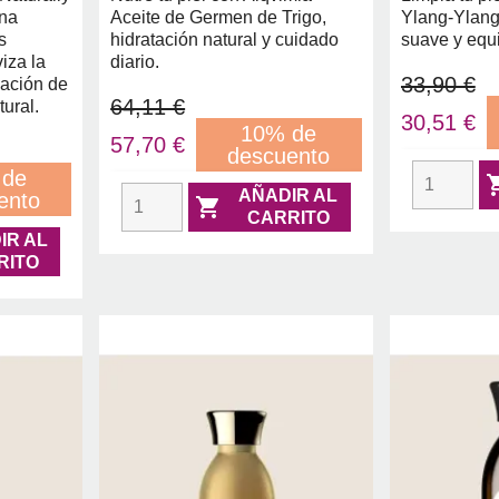
ina
Aceite de Germen de Trigo,
Ylang-Ylang,
s
hidratación natural y cuidado
suave y equi
iza la
diario.
33,90 €
sación de
64,11 €
tural.
30,51 €
10% de
57,70 €
descuento
 de
AÑADIR AL
ento

CARRITO
IR AL
RITO