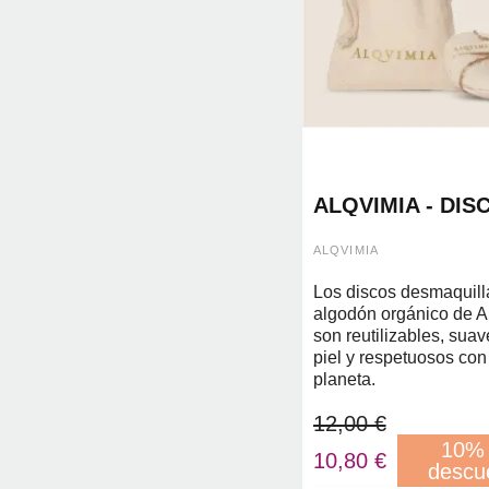
ALQVIMIA - DIS
DESMAQUILLAN
REUTILIZABLES
ALQVIMIA
ALGODÓN ORG
Los discos desmaquill
algodón orgánico de A
son reutilizables, suav
piel y respetuosos con
planeta.
12,00 €
10%
10,80 €
descu