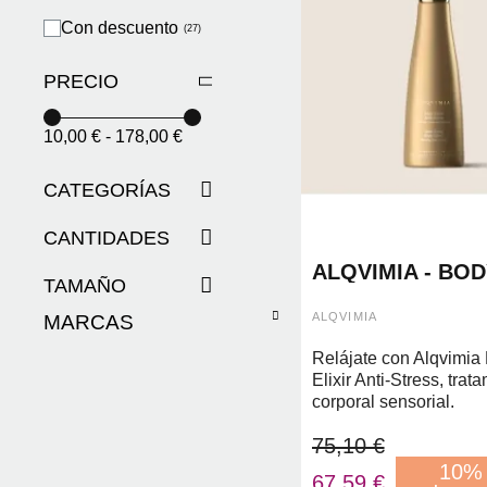
Con descuento
PRECIO
10,00 €
-
178,00 €
CATEGORÍAS
CANTIDADES
ALQVIMIA - BOD
TAMAÑO
ELIXIR ANTI-ST
ALQVIMIA
MARCAS
Relájate con Alqvimia
Elixir Anti-Stress, trat
corporal sensorial.
75,10 €
10%
67,59 €