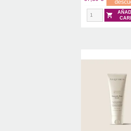
descu
AÑAD

CAR