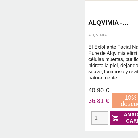
ALQVIMIA -
EXFOLIANTE FA
NATURALLY PU
ALQVIMIA
SCRUB 75ML
El Exfoliante Facial Na
Pure de Alqvimia elim
células muertas, purifi
hidrata la piel, dejando
suave, luminoso y revi
naturalmente.
40,90 €
10%
36,81 €
descu
AÑAD

CAR