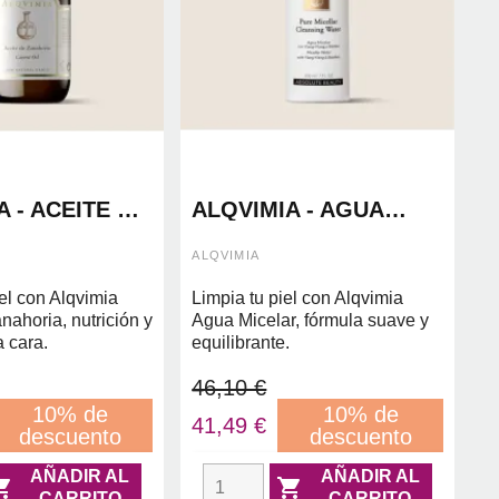
 - ACEITE DE
ALQVIMIA - AGUA
IA 150ML
MICELAR CON YLANG-
YLANG Y BAMBÚ
ALQVIMIA
iel con Alqvimia
Limpia tu piel con Alqvimia
nahoria, nutrición y
Agua Micelar, fórmula suave y
 cara.
equilibrante.
46,10 €
10% de
10% de
41,49 €
descuento
descuento
AÑADIR AL
AÑADIR AL


CARRITO
CARRITO