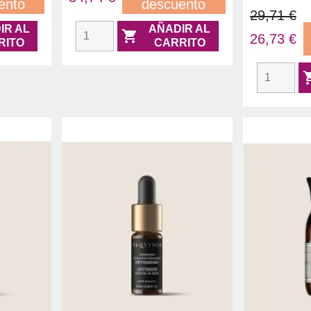
ento
descuento
29,71 €
IR AL
AÑADIR AL

26,73 €
RITO
CARRITO