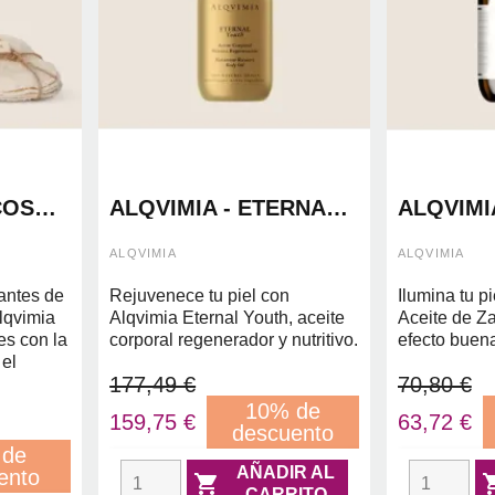
COS
ALQVIMIA - ETERNAL
ALQVIMIA
TES
YOUTH ACEITE
ZANAHOR
 DE
CORPORAL
ALQVIMIA
ALQVIMIA
ANICO
antes de
Rejuvenece tu piel con
Ilumina tu p
lqvimia
Alqvimia Eternal Youth, aceite
Aceite de Za
es con la
corporal regenerador y nutritivo.
efecto buena
 el
177,49 €
70,80 €
10% de
159,75 €
63,72 €
descuento
 de
AÑADIR AL
ento

CARRITO