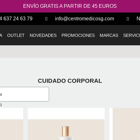
ENVÍO GRATIS A PARTIR DE 45 EUROS
4 637 24 63 79
info@centromedicosg.com
N
A
OUTLET
NOVEDADES
PROMOCIONES
MARCAS
SERVIC
CUIDADO CORPORAL
)