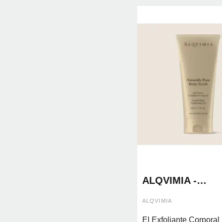
ALQVIMIA -
EXFOLIANTE
CORPORAL
ALQVIMIA
NATURALLY PU
BODY SCRUB
El Exfoliante Corporal 