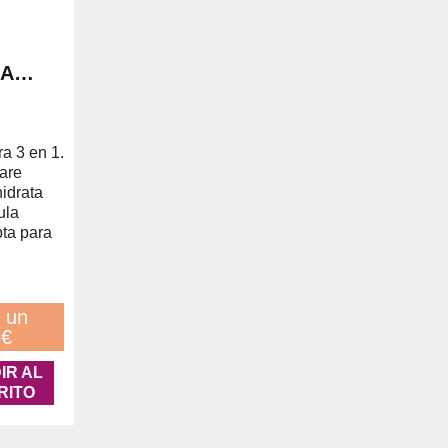
UA
NSING
a 3 en 1.
are
hidrata
ula
pta para
 un
 €
IR AL
RITO