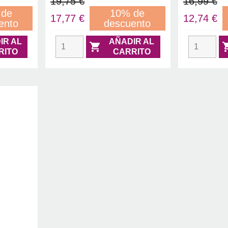
19,75 €
16,99 €
 de
10% de
17,77 €
12,74 €
ento
descuento
IR AL
AÑADIR AL

RITO
CARRITO