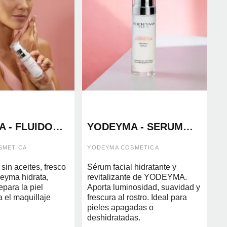
 - FLUIDO
YODEYMA - SERUM
NTE 50ML
REVITALIZANTE 30ML
SMETICA
YODEYMA COSMETICA
 sin aceites, fresco
Sérum facial hidratante y
deyma hidrata,
revitalizante de YODEYMA.
epara la piel
Aporta luminosidad, suavidad y
a el maquillaje
frescura al rostro. Ideal para
pieles apagadas o
deshidratadas.