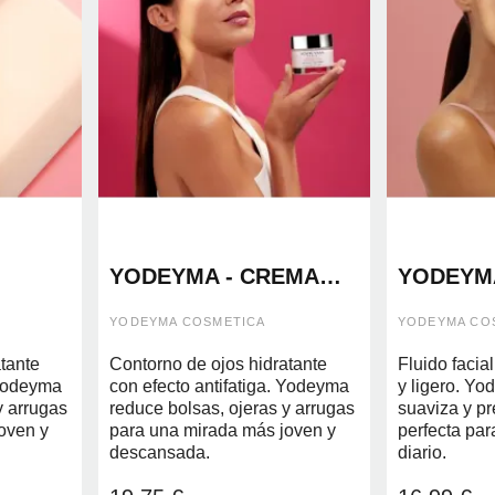
YODEYMA - CREMA
YODEYMA
OJOS
ANTIEDAD
HIDRATA
YODEYMA COSMETICA
YODEYMA CO
tante
Contorno de ojos hidratante
Fluido facial
 Yodeyma
con efecto antifatiga. Yodeyma
y ligero. Yo
y arrugas
reduce bolsas, ojeras y arrugas
suaviza y pr
oven y
para una mirada más joven y
perfecta par
descansada.
diario.