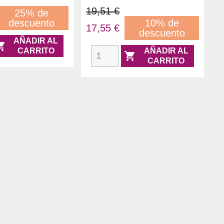
19,51 €
25% de
descuento
10% de
17,55 €
descuento
AÑADIR AL

CARRITO
AÑADIR AL

CARRITO