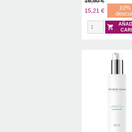
16,90 €
10%
15,21 €
descu
AÑAD

CAR