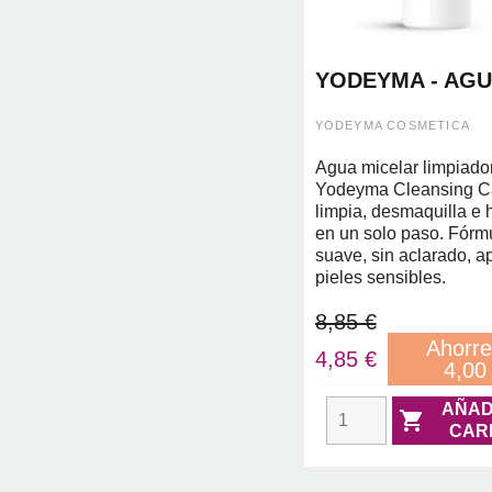
YODEYMA - AG
MICELAR CLEA
CARE 150ML
YODEYMA COSMETICA
Agua micelar limpiador
Yodeyma Cleansing C
limpia, desmaquilla e 
en un solo paso. Fórm
suave, sin aclarado, a
pieles sensibles.
8,85 €
Ahorre
4,85 €
4,00
AÑAD

CAR