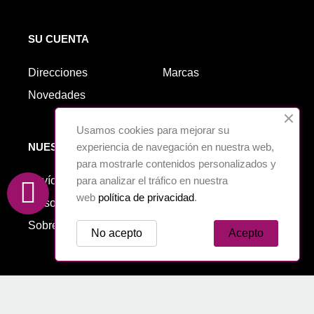
SU CUENTA
Direcciones
Marcas
Novedades
Usamos cookies para mejorar su
experiencia de navegación en nuestra web,
NUESTRA EMPRESA
para mostrarle contenidos personalizados y
para analizar el tráfico en nuestra
Envío
Cookies
web
política de privacidad
.
Aviso legal
Política de Privacidad
Sobre nosotros
Contáctenos
No acepto
Acepto