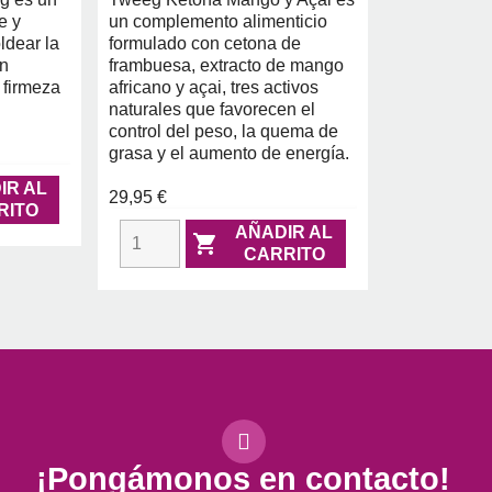
e y
un complemento alimenticio
ldear la
formulado con cetona de
en
frambuesa, extracto de mango
 firmeza
africano y açai, tres activos
naturales que favorecen el
control del peso, la quema de
grasa y el aumento de energía.
IR AL
29,95 €
RITO
AÑADIR AL

CARRITO
¡Pongámonos en contacto!