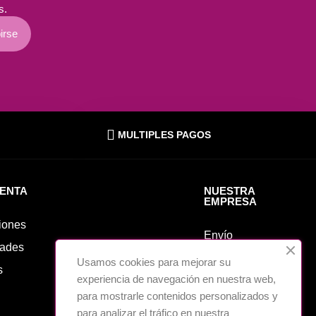
s.
irse
MULTIPLES PAGOS
UENTA
NUESTRA
EMPRESA
iones
Envío
ades
Aviso legal
Usamos cookies para mejorar su
s
experiencia de navegación en nuestra web,
Sobre nosotros
para mostrarle contenidos personalizados y
Cookies
para analizar el tráfico en nuestra