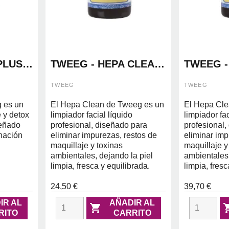
PLUS
TWEEG - HEPA CLEAN
TWEEG -
250ML
500ML
TWEEG
TWEEG
 es un
El Hepa Clean de Tweeg es un
El Hepa Cle
 y detox
limpiador facial líquido
limpiador fac
señado
profesional, diseñado para
profesional,
inación
eliminar impurezas, restos de
eliminar imp
maquillaje y toxinas
maquillaje y
ambientales, dejando la piel
ambientales,
limpia, fresca y equilibrada.
limpia, fresc
24,50 €
39,70 €
IR AL
AÑADIR AL

RITO
CARRITO