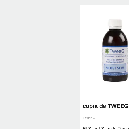
copia de TWEEG
SILUET SLIM 50
TWEEG
El Siluet Slim de Twe