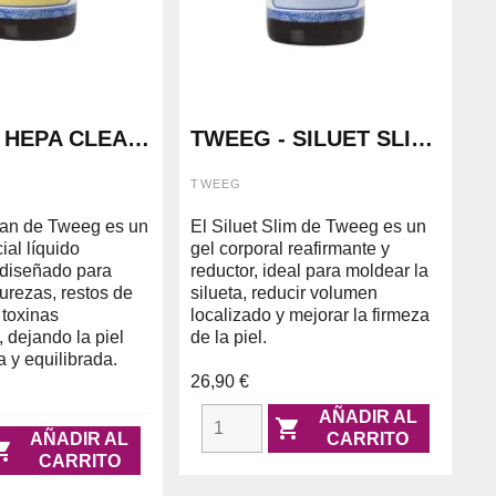
 HEPA CLEAN
TWEEG - SILUET SLIM
250ML
TWEEG
an de Tweeg es un
El Siluet Slim de Tweeg es un
ial líquido
gel corporal reafirmante y
 diseñado para
reductor, ideal para moldear la
urezas, restos de
silueta, reducir volumen
 toxinas
localizado y mejorar la firmeza
 dejando la piel
de la piel.
a y equilibrada.
26,90 €
AÑADIR AL

AÑADIR AL
CARRITO

CARRITO