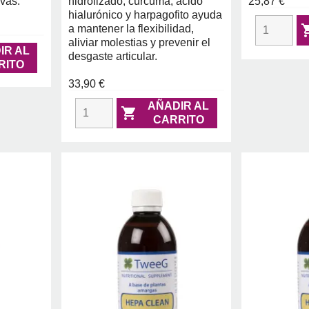
ivas.
hidrolizado, cúrcuma, ácido
25,87 €
hialurónico y harpagofito ayuda
a mantener la flexibilidad,
aliviar molestias y prevenir el
IR AL
desgaste articular.
RITO
33,90 €
AÑADIR AL

CARRITO