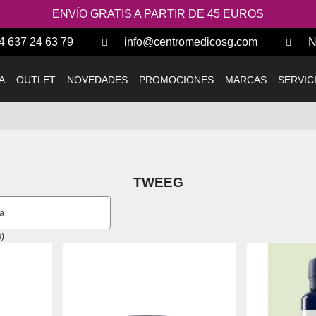
ENVÍO GRATIS A PARTIR DE 45 EUROS
4 637 24 63 79
info@centromedicosg.com
N
A
OUTLET
NOVEDADES
PROMOCIONES
MARCAS
SERVIC
TWEEG
)