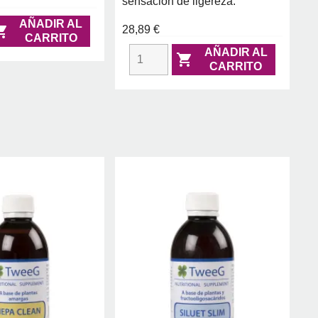
sensación de ligereza.
AÑADIR AL

28,89 €
CARRITO
AÑADIR AL

CARRITO