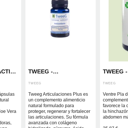
ACTIV
TWEEG -
TWEEG -
ARTICULACIONES
60 CAPS
PLUS 60 CAPS
TWEEG
TWEEG
ápsulas
Tweeg Articulaciones Plus es
Ventre Pla 
ural
un complemento alimenticio
complemento
natural formulado para
favorece la 
loe Vera
proteger, regenerar y fortalecer
la hinchazón
las articulaciones. Su fórmula
abdomen má
doras,
avanzada con colágeno