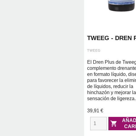
TWEEG - DREN 
500ML
TWEEG
El Dren Plus de Tweeg
complemento drenante
en formato líquido, di
para favorecer la elim
de líquidos, reducir la
hinchazón y mejorar la
sensación de ligereza.
39,91 €
AÑAD

CAR