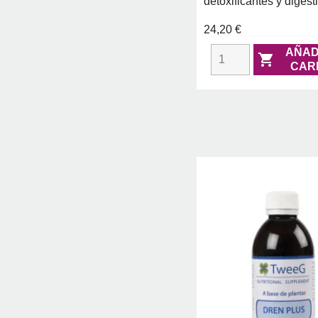
detoxificantes y digest
24,20 €
AÑAD

CAR