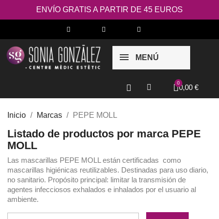
ENVÍO GRATIS A PARTIR DE 45 EUROS
MENÚ
0,00 €
Inicio
Marcas
PEPE MOLL
Listado de productos por marca PEPE
MOLL
Las mascarillas PEPE MOLL están certificadas como
mascarillas higiénicas reutilizables. Destinadas para uso diario,
no sanitario. Propósito principal: limitar la transmisión de
agentes infecciosos exhalados e inhalados por el usuario al
ambiente.