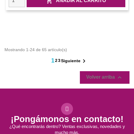

AÑADIR AL CARRITO
Mostrando 1-24 de 65 artículo(s)
1

2
3
Siguiente

Volver arriba
¡Pongámonos en contacto!
¿Qué encontrarás dentro? Ventas exclusivas, novedades y
mucho más.