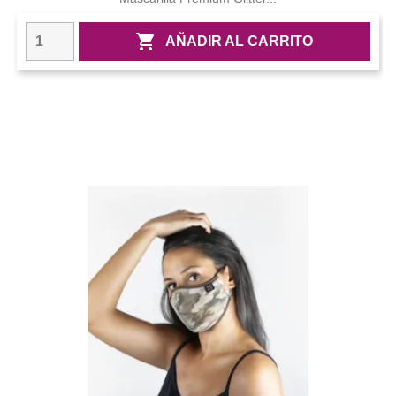

AÑADIR AL CARRITO