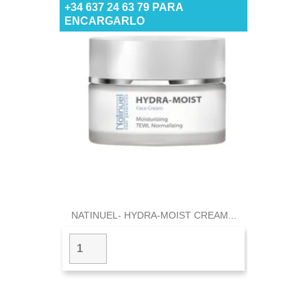
+34 637 24 63 79 PARA
ENCARGARLO
NATINUEL- HYDRA-MOIST CREAM...