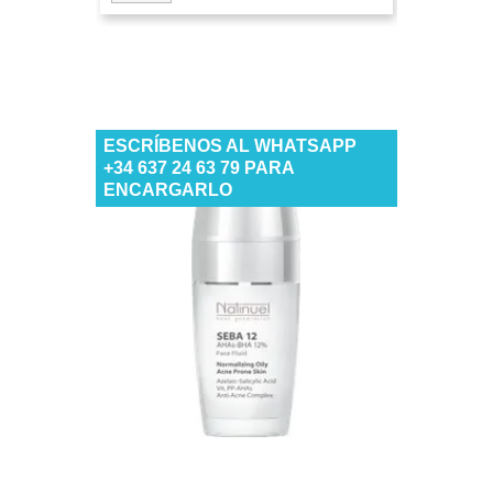
ESCRÍBENOS AL WHATSAPP
+34 637 24 63 79 PARA
ENCARGARLO