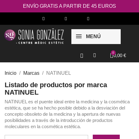
ENVÍO GRATIS A PARTIR DE 45 EUROS
MENÚ
0,00 €
Inicio
Marcas
NATINUEL
Listado de productos por marca
NATINUEL
NATINUEL es el puente ideal entre la medicina y la cosmética
estética, que se ha hecho posible debido a la desviación del
concepto obsoleto de la medicina y la apertura de nuevas
posibilidades a través de la introducción de productos
moleculares en la cosmética estética.