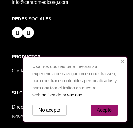
info@centromedicosg.com
REDES SOCIALES
PRODUCTOS
Usamos cookies para mejorar su
Ofertas
Novedades
experiencia de navegación en nuestra web,
para mostrarle contenidos personalizados y
para analizar el tráfico en nuestra
SU CUENTA
web
política de privacidad
.
Direcciones
Marcas
No acepto
Acepto
Novedades