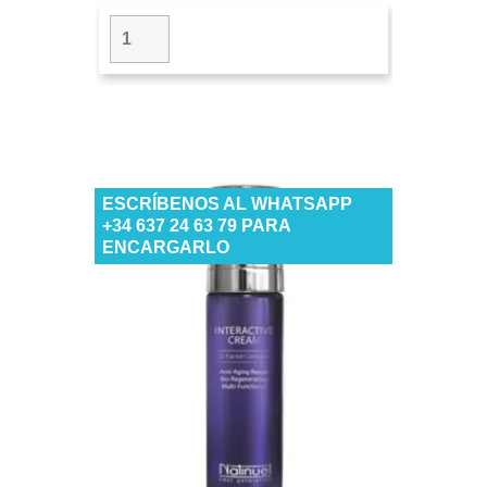
ESCRÍBENOS AL WHATSAPP
+34 637 24 63 79 PARA
ENCARGARLO