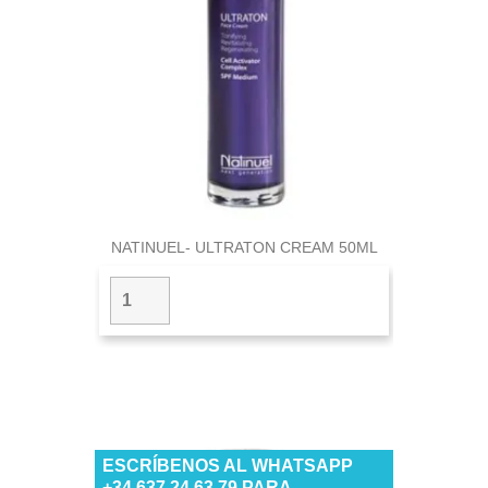
NATINUEL- ULTRATON CREAM 50ML
ESCRÍBENOS AL WHATSAPP
+34 637 24 63 79 PARA