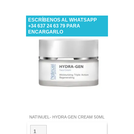
ESCRÍBENOS AL WHATSAPP
+34 637 24 63 79 PARA
ENCARGARLO
NATINUEL- HYDRA GEN CREAM 50ML