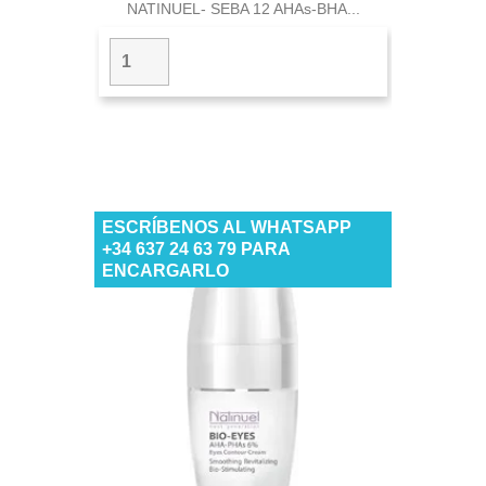
NATINUEL- SEBA 12 AHAs-BHA...
ESCRÍBENOS AL WHATSAPP
+34 637 24 63 79 PARA
ENCARGARLO