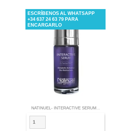
ESCRÍBENOS AL WHATSAPP
+34 637 24 63 79 PARA
ENCARGARLO
NATINUEL- INTERACTIVE SERUM...