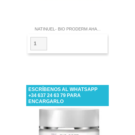
NATINUEL- BIO PRODERM AHA...
ESCRÍBENOS AL WHATSAPP
+34 637 24 63 79 PARA
ENCARGARLO