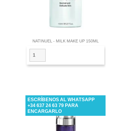
NATINUEL - MILK MAKE UP 150ML
ESCRÍBENOS AL WHATSAPP
+34 637 24 63 79 PARA
ENCARGARLO