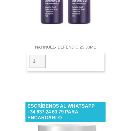
NATINUEL- DEFEND C 25 30ML
ESCRÍBENOS AL WHATSAPP
+34 637 24 63 79 PARA
ENCARGARLO