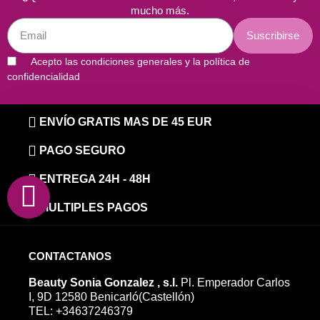
mucho más.
Suscribirse
Acepto las condiciones generales y la política de
confidencialidad
ENVÍO GRATIS MAS DE 45 EUR
PAGO SEGURO
ENTREGA 24H - 48H
MULTIPLES PAGOS
CONTACTANOS
Beauty Sonia Gonzalez , s.l.
Pl. Emperador Carlos
I, 9D 12580 Benicarló(Castellón)
TEL: +34637246379