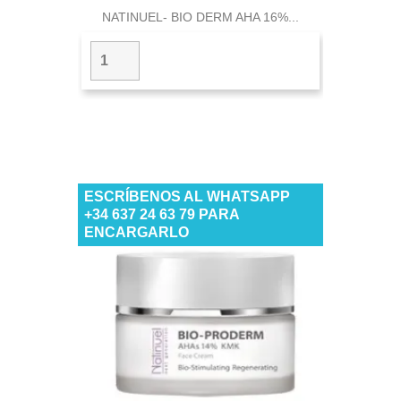
NATINUEL- BIO DERM AHA 16%...
ESCRÍBENOS AL WHATSAPP
+34 637 24 63 79 PARA
ENCARGARLO