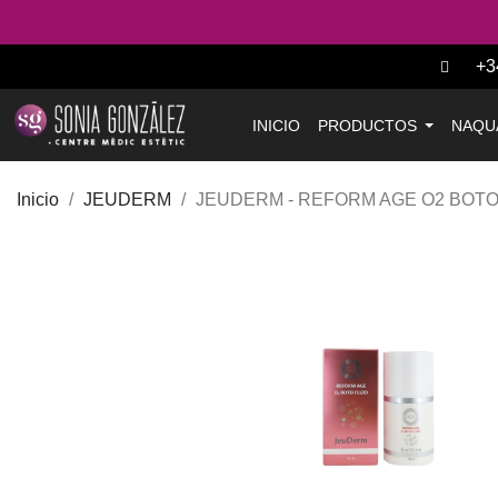
+3
INICIO
PRODUCTOS
NAQU
Inicio
JEUDERM
JEUDERM - REFORM AGE O2 BOTO