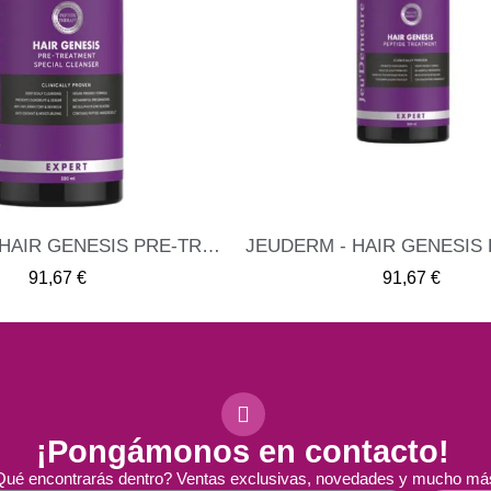
JEUDERM - HAIR GENESIS PEPTIDE TREATMENT 300ML
ME INTERESA
ME INTER
91,67 €
91,67 €
¡Pongámonos en contacto!
ué encontrarás dentro? Ventas exclusivas, novedades y mucho má