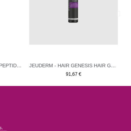
JEUDERM - HAIR GENESIS OIL ESSENCE 100ML
ME INTERESA
66,95 €
JEUDERM - HAIR GENESIS HAIR GROWTH STIMULATOR 140ML
ESA
s.