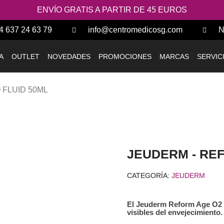
ENVÍO GRATIS A PARTIR DE 45 EUROS
4 637 24 63 79
info@centromedicosg.com
N
A
OUTLET
NOVEDADES
PROMOCIONES
MARCAS
SERVIC
 FLUID 50ML
CATEGORÍA
JEUDERM
El Jeuderm Reform Age O2 B
visibles del envejecimiento.