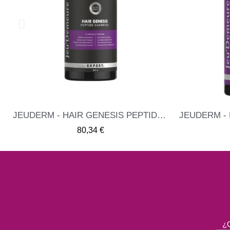
JEUDERM - HAIR GENESIS PEPTIDE SHAMPOO
JEUDERM - HAIR GENESIS PRE-TREATMENT SPECIAL CLEANSER 300ML
ME INTERESA
91,67 €
¿Q