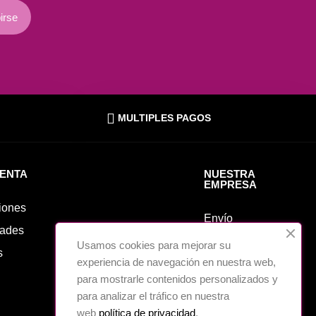
irse
MULTIPLES PAGOS
UENTA
NUESTRA
EMPRESA
iones
Envío
ades
Aviso legal
Usamos cookies para mejorar su
s
experiencia de navegación en nuestra web,
Sobre nosotros
para mostrarle contenidos personalizados y
Cookies
para analizar el tráfico en nuestra
Política de
web
política de privacidad
.