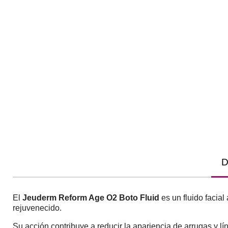
D
El
Jeuderm Reform Age O2 Boto Fluid
es un fluido facial
rejuvenecido.
Su acción contribuye a reducir la apariencia de arrugas y lín