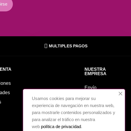
irse
MULTIPLES PAGOS
UENTA
NUESTRA
EMPRESA
iones
Envío
ades
Aviso legal
Usamos cookies para mejorar su
s
experiencia de navegación en nuestra web,
Sobre nosotros
para mostrarle contenidos personalizados y
Cookies
para analizar el tráfico en nuestra
Política de
web
política de privacidad
.