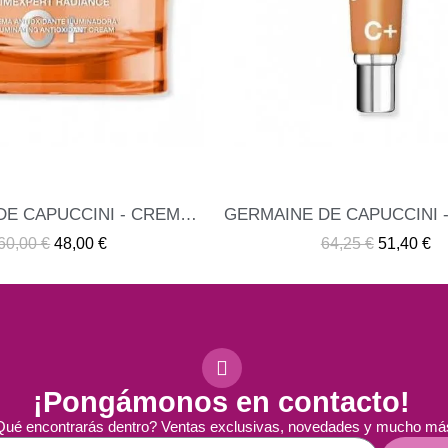
GERMAINE DE CAPUCCINI - EMULSION ANTIOXIDANTE E ILUMINADORA TIMEXPERT RADIANCE C
ME INTERESA
ME INTERESA
64,25 €
51,40 €
12,20 €
9,76 €
¡Pongámonos en contacto!
ué encontrarás dentro? Ventas exclusivas, novedades y mucho má