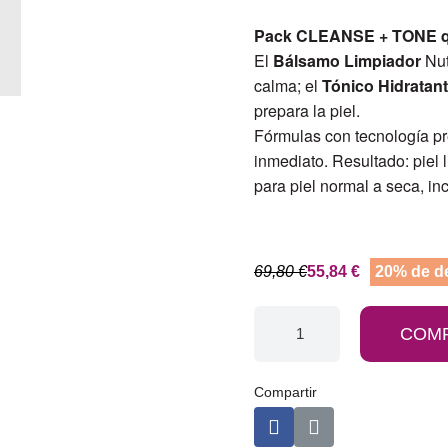
Pack CLEANSE + TONE que
El
Bálsamo Limpiador
Nut
calma; el
Tónico Hidratan
prepara la piel.
Fórmulas con tecnología pr
inmediato. Resultado: piel 
para piel normal a seca, i
69,80 €
55,84 €
20% de d
COM
Compartir