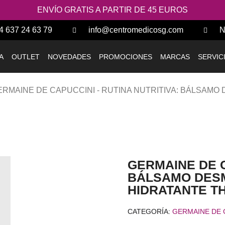
ENVÍO GRATIS A PARTIR DE 45 EUROS
4 637 24 63 79
info@centromedicosg.com
N
A
OUTLET
NOVEDADES
PROMOCIONES
MARCAS
SERVIC
ERMAINE DE CAPUCCINI - RUTINA NUTRITIVA: BÁLSAM
GERMAINE DE C
BÁLSAMO DES
HIDRATANTE T
CATEGORÍA
GERMAINE DE 