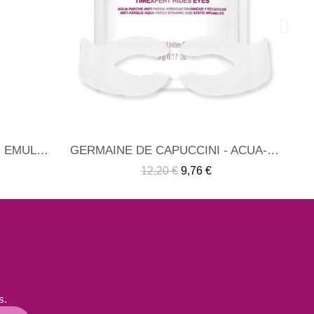
GERMAINE DE CAPUCCINI- ELIXIR ABSOLUTO DE NUTRICIÓN TIMEXPERT RIDES
ME INTERESA
49,90 €
39,92 €
GERMAINE DE CAPUCCINI - ACUA-PARCHE ANTIFATIGA TIMEXPERT RIDES EYES 1 UNIDAD
s.